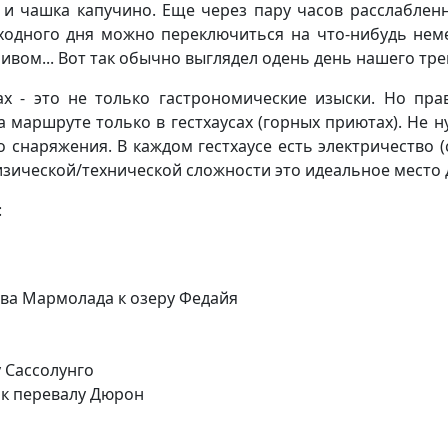
м и чашка капучино. Еще через пару часов расслабленн
ходного дня можно переключиться на что-нибудь нем
пивом... Вот так обычно выглядел одень день нашего тр
ах - это не только гастрономические изыски. Но пра
маршруте только в гестхаусах (горных приютах). Не н
о снаряжения. В каждом гестхаусе есть электричество 
физической/технической сложности это идеальное место 
:
ва Мармолада к озеру Федайя
у Сассолунго
 к перевалу Дюрон