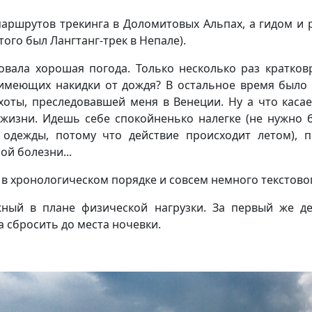
маршрутов трекинга в Доломитовых Альпах, а гидом и
того был Лангтанг-трек в Непале).
вовала хорошая погода. Только несколько раз кратко
 имеющих накидки от дождя? В остальное время было
ты, преследовавшей меня в Венеции. Ну а что касае
жизни. Идешь себе спокойненько налегке (не нужно б
 одежды, потому что действие происходит летом), 
ой болезни...
 в хронологическом порядке и совсем немного текстово
ный в плане физической нагрузки. За первый же де
 сбросить до места ночевки.