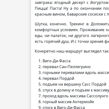
завтрака: ягодный десерт с йогурто
Пицца! Паста! Ну а по окончании по
красным вином, баварские сосиски с 
Шутка, конечно. Трекинг в Доломит
комфортных условиях. Проживание на 
еды, ни палаток, ни другого лагерног
есть горячий душ. И с точки зрения 
Конкретно наш маршрут выглядел так
Виго-Ди-Фасса
перевал Сан-Пеллегрино
горными перевалами вдоль масси
перевал Пордой
подъем на вершину Сасс Пордой
спуск в долину и подъем к массив
проход вдоль массива Сассолунго
горный массив Антермойя
спуск в Виго-Ди-Фасса