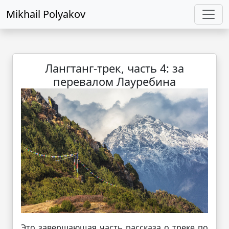
Mikhail Polyakov
Лангтанг-трек, часть 4: за
перевалом Лауребина
Это завершающая часть рассказа о треке по