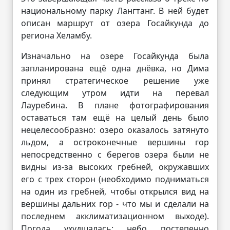
национальному парку Лангтанг. В ней будет
описан маршрут от озера Госайкунда до
региона Хеламбу.
Изначально на озере Госайкунда была
запланирована ещё одна днёвка, но Дима
принял стратегическое решение уже
следующим утром идти на перевал
Лауребина. В плане фотографирования
оставаться там ещё на целый день было
нецелесообразно: озеро оказалось затянуто
льдом, а остроконечные вершины гор
непосредственно с берегов озера были не
видны из-за высоких гребней, окружавших
его с трех сторон (необходимо подниматься
на один из гребней, чтобы открылся вид на
вершины дальних гор - что мы и сделали на
последнем акклиматизационном выходе).
Погода ухудшалась: небо постепенно