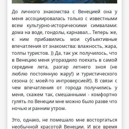
До личного знакомства с Венецией она у
меня ассоциировалась только с известными
всем культурно-историческими симвалами:
дома на воде, гондолы, карнавал... Теперь же,
к ним прибавились мои субъективные
впечатления от знакомства: влажность, жара,
толпы туристов. )) Да, так уж получилось, что
в Венецию меня угораздило поехать в самой
середине лета, разгар летнего зноя (не
люблю постоянную жару!) и туристического
сезона (с моей-то интроверсией!). В связи с
чем впечатления от города получились у
меня, скажем так, смешанными - комфортно
гулять по Венеции мне можно было разве что
ночью и ранним утром.
Это, однако, не помешало мне восторгаться
необычной красотой Венеции. И все время